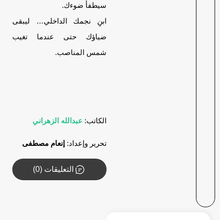
سيطفأ ضوءك.
ابنِ نجمك الداخلي… ليبقى
ضياؤك حتى عندما تغيب
شمس المناصب.
الكاتب:
عبدالله الزهراني
تحرير وإعداد:
إنعام مصطفى
التعليقات (0)