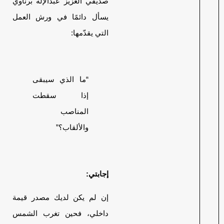
صديقي العزيز عبدالإله برناوي
يسأل دائمًا في ورش العمل
التي يقدّمها:
“ما الذي سيبقى
إذا سقطت
المناصب
والألقاب؟”
إجابتي:
إن لم يكن لديك مصدر قيمة
داخلي، فحين تغرب الشمس