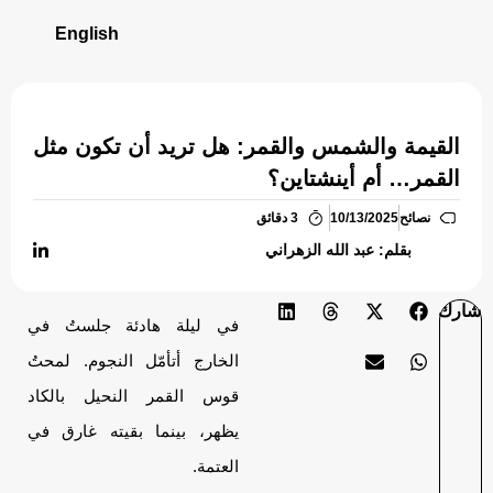
English
القيمة والشمس والقمر: هل تريد أن تكون مثل
القمر… أم أينشتاين؟
نصائح
10/13/2025
3 دقائق
بقلم: عبد الله الزهراني
شارك
في ليلة هادئة جلستُ في
الخارج أتأمّل النجوم. لمحتُ
قوس القمر النحيل بالكاد
يظهر، بينما بقيته غارق في
العتمة.