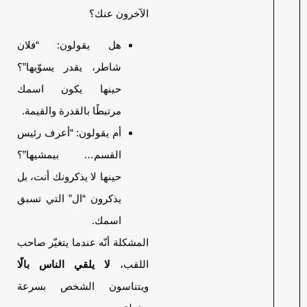
الآخرون عنك؟
هل يقولون: “فلان
شاطر، يقدر يسوّيها”؟
حينها يكون اسمك
مرتبطًا بالقدرة والقيمة.
أم يقولون: “أعرف رئيس
القسم… بيمشيها”؟
حينها لا يذكرونك أنت، بل
يذكرون “ال” التي تسبق
اسمك.
المشكلة أنّه عندما يتغيّر صاحب
اللقب،
لا يلقي الناس بالًا
ويتناسون الشخص بسرعة