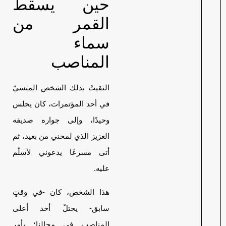
حين يسقط
القمر من
سماء
المناصب
التقيتُ بذلك الشخص المنسيّ
في أحد المؤتمرات، كان يجلس
وحيدًا، وإلى جواره صديقه
العزيز الذي لمحني من بعيد، ثم
أتى مسرعًا يدعوني لأسلّم
عليه.
هذا الشخص، كان -في وقتٍ
سابق- يحتلّ أحد أعلى
المناصب في مجالنا؛ يأمر