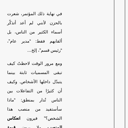
في نهاية ذلك المؤتمر، شعرت
بالحزن لأنني لم أعد أتذكّر
أسماء الكثير من الناس، بل
ألقابهم فقط: “مدير عام”،
“رئيس قسم”، إلخ…
ومع مرور الوقت لاحظتُ كيف
تبقى المسميات ثابتة بينما
يتبدّل داخلها الأشخاص. وكيف
أن كثيرًا من التفاعلات بين
الناس تُدار بمنطق: “ماذا
سأستفيد من منصب هذا
الشخص؟” فيرون
انعكاس
المنصب
ولا يرون
قيمة