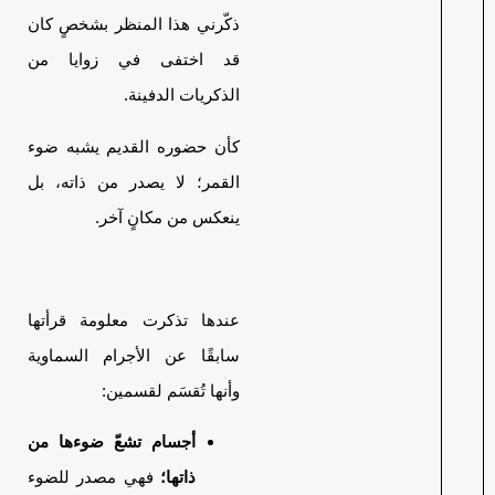
ذكّرني هذا المنظر بشخصٍ كان
قد اختفى في زوايا من
الذكريات الدفينة.
كأن حضوره القديم يشبه ضوء
القمر؛ لا يصدر من ذاته، بل
ينعكس من مكانٍ آخر.
عندها تذكرت معلومة قرأتها
سابقًا عن الأجرام السماوية
وأنها تُقسَم لقسمين:
أجسام تشعّ ضوءها من
ذاتها؛
فهي مصدر للضوء