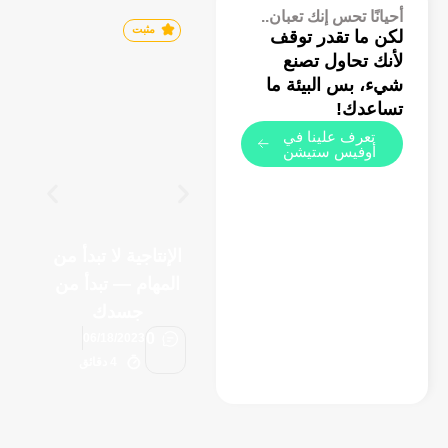
أحيانًا تحس إنك تعبان..
مثبت
لكن ما تقدر توقف
لأنك تحاول تصنع
شيء، بس البيئة ما
تساعدك!
تعرف علينا في
أوفيس ستيشن
أ
الإنتاجية لا تبدأ من
ا
المهام — تبدأ من
م
جسدك
0
06/18/2023
4 دقائق