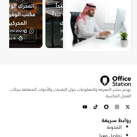
أم
الإنتاجية لا تبدأ
المحرك الواحد أم
ذو
من المهام — تبدأ
مكتب الوقوف ذو
من جسدك
المحركين؟
0
0
01/29/2023
06/18/2023
4 دقائق
6 دقائق
نهتم بنشر المعرفة والمعلومات حول التقنيات والأدوات المتعلقة ببيئات
العمل المكتبية.
روابط سريعة
المدونة
تواصل معنا