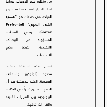
من منظور علم الأعصاب، عملية
اتخاذ القرار ليست مجانية. مركز
القيادة في دماغك هو
“قشرة
الفص الجبهي” (Prefrontal
Cortex)
، وهي المنطقة
المسؤولة عن الوظائف
التنفيذية، التركيز، وكبح
الاندفاعات.
تعمل هذه المنطقة بوقود
محدود (الجلوكوز والناقلات
العصبية). المثير للدهشة هو أن
الدماغ لا يفرق كثيراً في التكلفة
البيولوجية بين القرارات الكبيرة
والقرارات التافهة.