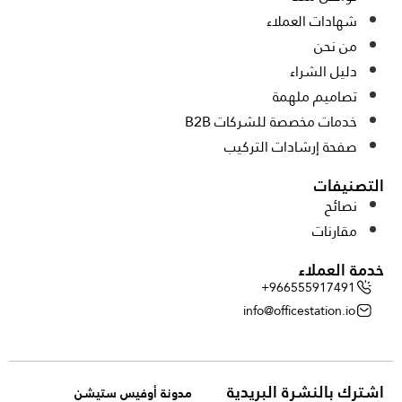
شهادات العملاء
من نحن
دليل الشراء
تصاميم ملهمة
خدمات مخصصة للشركات B2B
صفحة إرشادات التركيب
التصنيفات
نصائح
مقارنات
خدمة العملاء
+966555917491
info@officestation.io
اشترك بالنشرة البريدية
مدونة أوفيس ستيشن