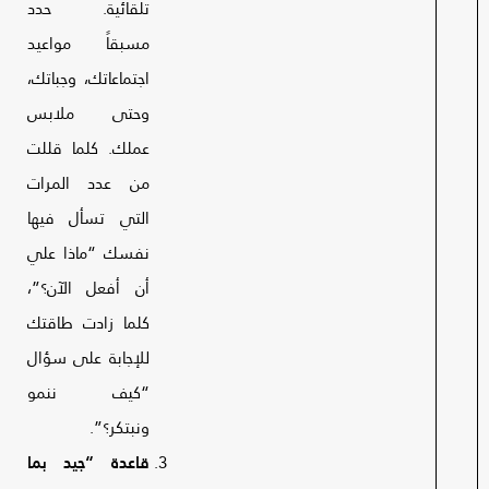
تلقائية. حدد
مسبقاً مواعيد
اجتماعاتك، وجباتك،
وحتى ملابس
عملك. كلما قللت
من عدد المرات
التي تسأل فيها
نفسك “ماذا علي
أن أفعل الآن؟”،
كلما زادت طاقتك
للإجابة على سؤال
“كيف ننمو
ونبتكر؟”.
قاعدة “جيد بما