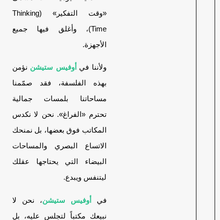
«وقت التفكير» (Thinking
Time)، وأغلق فيها جميع
الأجهزة.
ولأننا في
أوفيس ستيشن
نؤمن
بهذه الفلسفة، فقد صمّمنا
مساحاتنا بلمسات جمالية
تحترم «الفراغ». نحن لا نكدس
المكاتب فوق بعضها، بل نمنحك
الاتساع البصري والمساحات
البيضاء التي يحتاجها عقلك
ليتنفس ويبدع.
في
أوفيس ستيشن
، نحن لا
نبيعك مكتباً لتجلس عليه، بل