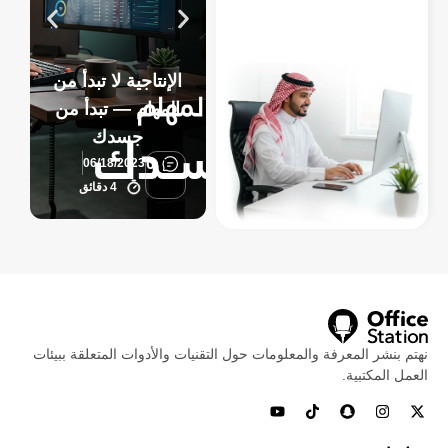
أ
الإنتاجية لا تبدأ من
ا
المهام — تبدأ من
م
جسدك
0
06/18/2023
4 دقائق
نهتم بنشر المعرفة والمعلومات حول التقنيات والأدوات المتعلقة ببيئات
العمل المكتبية.