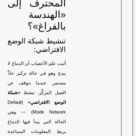
المحترف إلى
«الهندسة
بالفراغ»؟
تنشيط شبكة الوضع
الافتراضي:
أثبت علم الأعصاب أن الدماغ لا
يبدع وهو في حالة تركيز حادٍّ
مستمر. عندما نتوقف عن
العمل المركَّز، تنشط
«شبكة
الوضع الافتراضي»
(Default
Mode Network) — وهي
الحالة التي يبدأ فيها الدماغ
بربط المعلومات المتباعدة