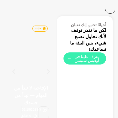
أحيانًا تحس إنك تعبان..
مثبت
لكن ما تقدر توقف
لأنك تحاول تصنع
شيء، بس البيئة ما
تساعدك!
تعرف علينا في
أوفيس ستيشن
أ
الإنتاجية لا تبدأ من
ا
المهام — تبدأ من
م
جسدك
0
06/18/2023
4 دقائق